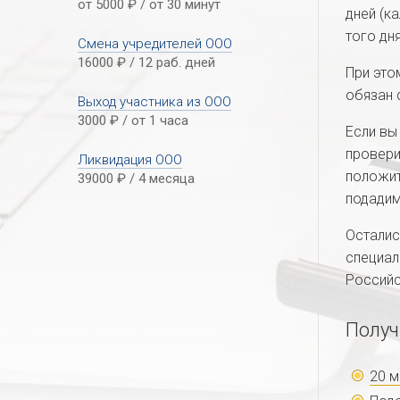
от 5000
₽
/ от 30 минут
дней (к
того дн
Смена учредителей ООО
16000
₽
/ 12 раб. дней
При это
обязан 
Выход участника из ООО
3000
₽
/ от 1 часа
Если вы
провери
Ликвидация ООО
положит
39000
₽
/ 4 месяца
подадим
Осталис
специал
Российс
Получ
20 м