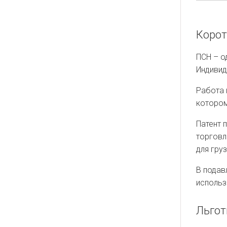
Корот
ПСН – о
Индивид
Работа 
котором
Патент 
торговл
для гру
В подав
использ
Льгот