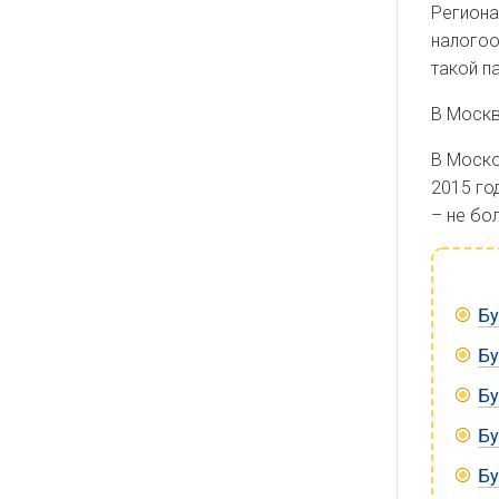
Региона
налогоо
такой п
В Москв
В Моско
2015 го
– не бол
Бу
Бу
Бу
Бу
Бу