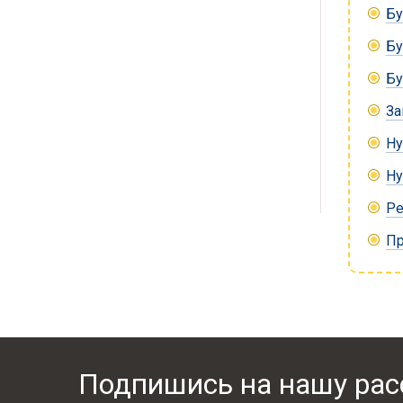
Бу
Бу
Бу
За
Ну
Ну
Ре
Пр
Подпишись на нашу рас