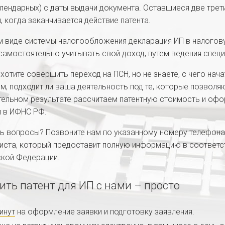
алендарных) с даты выдачи документа. Оставшиеся две тре
я, когда заканчивается действие патента.
м виде системы налогообложения декларация ИП в налогов
самостоятельно учитывать свой доход, путем ведения специ
 хотите совершить переход на ПСН, но не знаете, с чего нач
м, подходит ли ваша деятельность под те, которые позволяю
ельном результате рассчитаем патентную стоимость и офо
 в ИФНС РФ.
ь вопросы? Позвоните нам по указанному номеру телефона
иста, который предоставит полную информацию в соответ
кой Федерации.
ить патент для ИП
с нами – просто
инут
на оформление заявки и подготовку заявления.