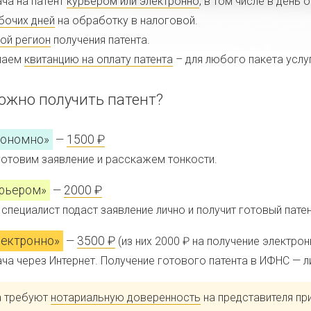
ча на патент
курьером или электронно
, в том числе в день 
бочих дней
на обработку в налоговой.
ой регион
получения патента.
лаем
квитанцию на оплату патента
– для любого пакета услу
ожно получить патент?
кономно»
1500 ₽
—
отовим заявление и расскажем тонкости.
рьером»
2000 ₽
—
специалист подаст заявление лично и получит готовый патен
ектронно»
3500 ₽
—
(из них 2000 ₽ на получение электрон
ча через Интернет. Получение готового патента в ИФНС — л
а требуют
нотариальную доверенность
на представителя пр