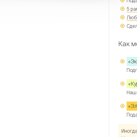
Пода
5 ра
Люб
Сде
Как м
«Э
Подг
«Ку
Наш 
«Эл
Пода
Иногд