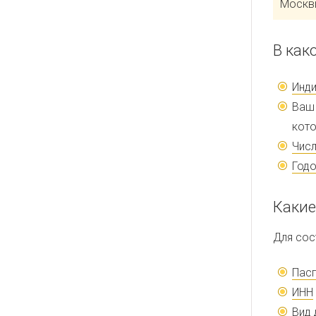
Москв
В как
Инди
Ва
кото
Числ
Годо
Какие
Для сос
Пас
ИНН
Вид 