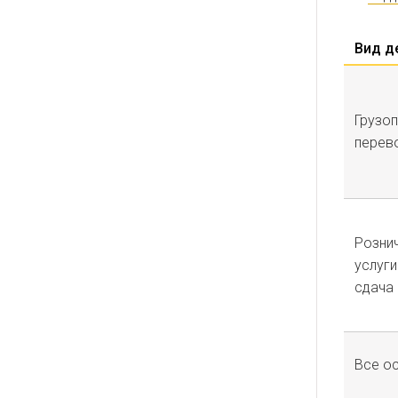
Вид д
Грузоп
перев
Рознич
услуги
сдача
Все о