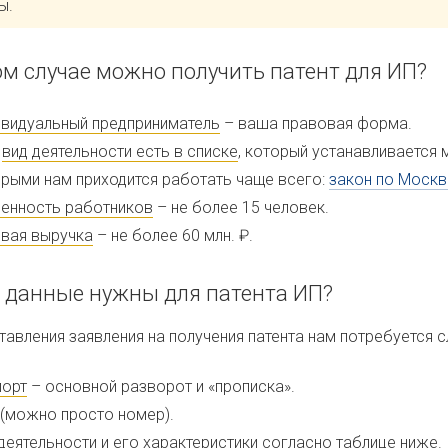
ы.
ом случае можно получить патент для ИП?
видуальный предприниматель
– ваша правовая форма.
ш
вид деятельности есть в списке
, который устанавливается 
рыми нам приходится работать чаще всего:
закон по Москв
енность работников
– не более 15 человек.
вая выручка
– не более 60 млн. ₽.
 данные нужны для патента ИП?
тавления заявления на получения патента нам потребуется 
порт
– основной разворот и «прописка».
(можно просто номер).
деятельности
и его характеристики согласно таблице ниже.