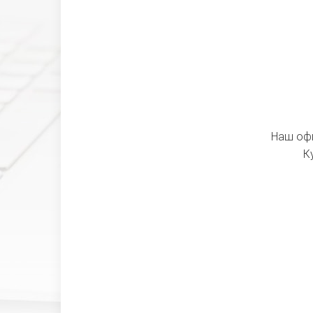
Наш офи
К