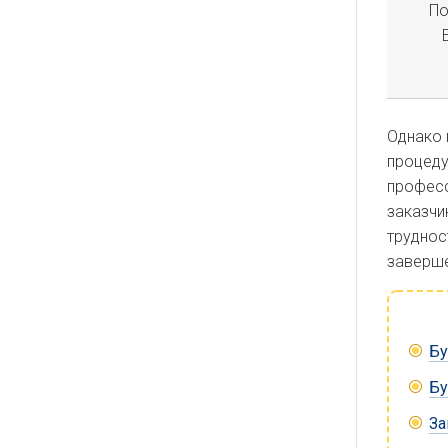
По
Однако 
процеду
професс
заказчи
труднос
заверше
Бу
Бу
За