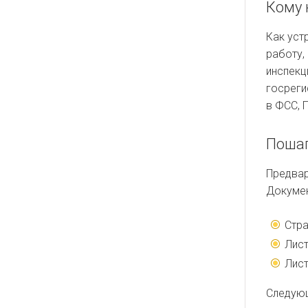
Кому 
Как уст
работу,
инспекц
госреги
в ФСС, 
Пошаг
Предвар
Докумен
Стра
Лист
Лист
Следующ