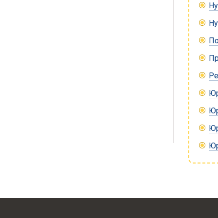
Ну
Ну
По
Пр
Ре
Юр
Юр
Юр
Юр