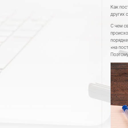
Как пос
других 
С чем с
происхо
порядке
«на пос
Поэтому