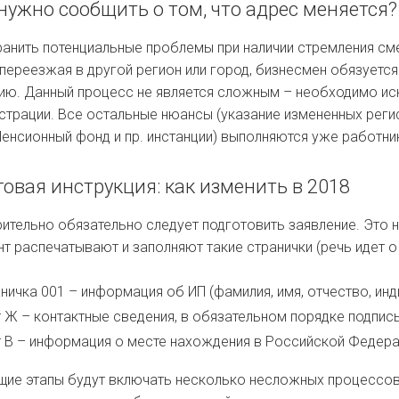
нужно сообщить о том, что адрес меняется?
ранить потенциальные проблемы при наличии стремления с
 переезжая в другой регион или город, бизнесмен обязует
ию. Данный процесс не является сложным – необходимо иск
страции. Все остальные нюансы (указание измененных реги
Пенсионный фонд и пр. инстанции) выполняются уже работн
овая инструкция: как изменить в 2018
ительно обязательно следует подготовить заявление. Это 
т распечатывают и заполняют такие странички (речь идет о
ничка 001 – информация об ИП (фамилия, имя, отчество, ин
 Ж – контактные сведения, в обязательном порядке подпись
 В – информация о месте нахождения в Российской Федера
ие этапы будут включать несколько несложных процессов.