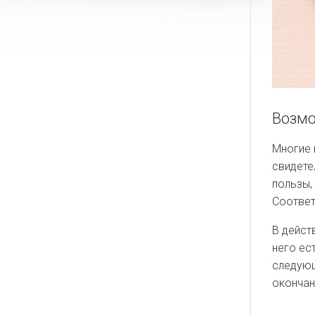
Возмо
Многие 
свидете
пользы,
Соответ
В дейст
него ес
следующ
окончан